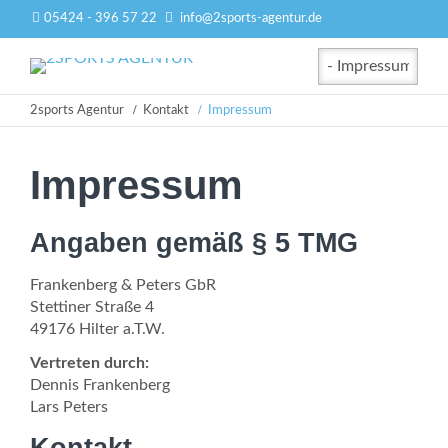
05424 - 396 57 22
info@2sports-agentur.de
Zielseite
2sports Agentur
Kontakt
Impressum
Impressum
Angaben gemäß § 5 TMG
Frankenberg & Peters GbR
Stettiner Straße 4
49176 Hilter a.T.W.
Vertreten durch:
Dennis Frankenberg
Lars Peters